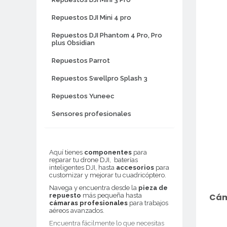
Repuestos DJI Mini 4 pro
Repuestos DJI Phantom 4 Pro, Pro
plus Obsidian
Repuestos Parrot
Repuestos Swellpro Splash 3
Repuestos Yuneec
Sensores profesionales
Aquí tienes
componentes
para
reparar tu
drone DJI,
baterías
inteligentes DJI, hasta
accesorios
para
customizar y mejorar tu cuadricóptero.
Navega y encuentra desde la
pieza de
Cám
repuesto
más pequeña hasta
cámaras profesionales
para trabajos
aéreos avanzados.
Encuentra fácilmente lo que necesitas