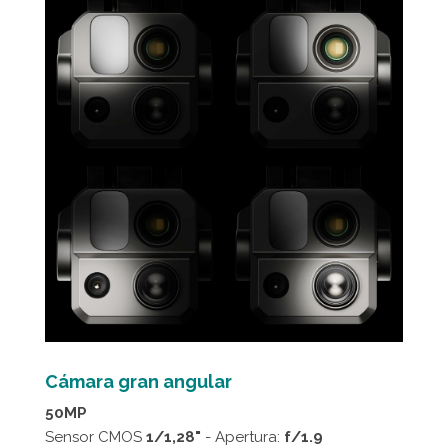
Cámara gran angular
50MP
Sensor CMOS
1/1,28"
- Apertura:
f/1.9