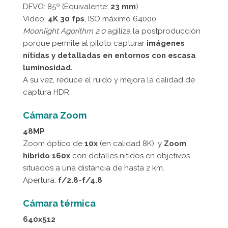
DFVO: 85º (Equivalente:
23 mm
)
Vídeo:
4K 30 fps
, ISO máximo 64000.
Moonlight Agorithm 2.0
agiliza la postproducción
porque permite al piloto capturar
imágenes
nítidas y detalladas en entornos con escasa
luminosidad.
A su vez, reduce el ruido y mejora la calidad de
captura HDR.
Cámara Zoom
48MP
Zoom óptico de
10x
(en calidad 8K), y
Zoom
híbrido 160x
con detalles nítidos en objetivos
situados a una distancia de hasta 2 km.
Apertura:
f/2.8-f/4.8
Cámara térmica
640x512