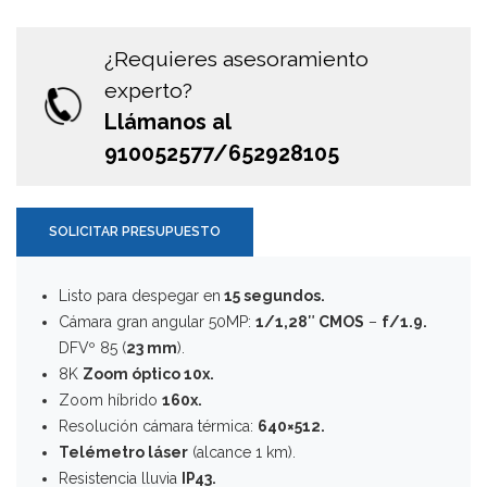
¿Requieres asesoramiento
experto?
Llámanos al
910052577/652928105
SOLICITAR PRESUPUESTO
Listo para despegar en
15 segundos.
Cámara gran angular 50MP:
1/1,28″ CMOS
–
f/1.9.
DFVº 85 (
23 mm
).
8K
Zoom óptico 10x.
Zoom híbrido
160x.
Resolución cámara térmica:
640×512.
Telémetro láser
(alcance 1 km).
Resistencia lluvia
IP43.