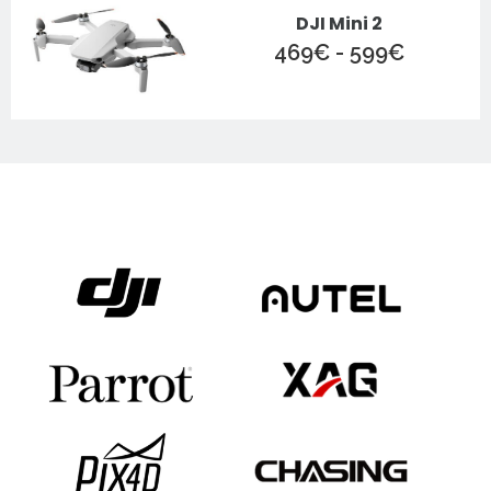
DJI Mini 2
Rango
469
€
-
599
€
de
precios:
desde
469€
hasta
599€