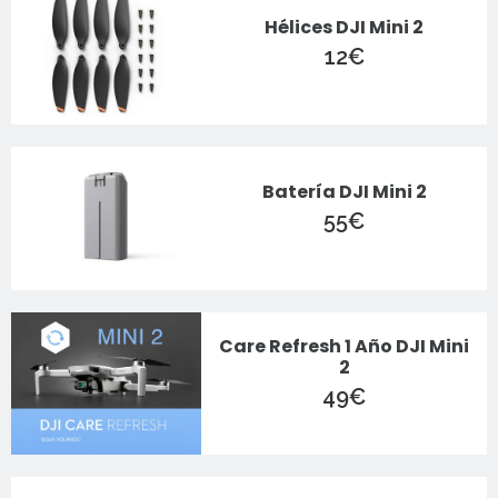
Hélices DJI Mini 2
12
€
Batería DJI Mini 2
55
€
Care Refresh 1 Año DJI Mini
2
49
€