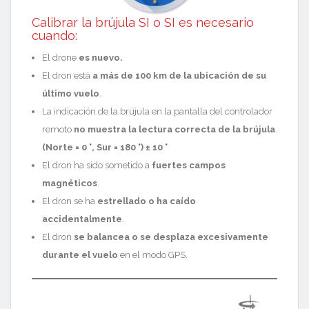
Calibrar la brújula SI o SI es necesario
cuando:
El drone
es nuevo.
El dron está
a más de 100 km de la ubicación de su
último vuelo
.
La indicación de la brújula en la pantalla del controlador
remoto
no muestra la lectura correcta de la brújula
.
(Norte = 0 °, Sur = 180 °) ± 10 °
El dron ha sido sometido a
fuertes campos
magnéticos
.
El dron se ha
estrellado o ha caído
accidentalmente
.
El dron
se balancea o se desplaza excesivamente
durante el vuelo
en el modo GPS
.