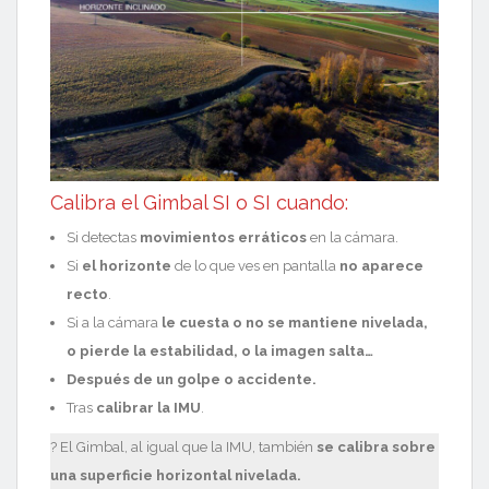
Calibra el Gimbal SI o SI cuando:
Si detectas
movimientos erráticos
en la cámara.
Si
el horizonte
de lo que ves en pantalla
no aparece
recto
.
Si a la cámara
le cuesta o no se mantiene nivelada,
o pierde la estabilidad, o la imagen salta…
Después de un golpe o accidente.
Tras
calibrar la IMU
.
? El Gimbal, al igual que la IMU, también
se calibra sobre
una superficie horizontal nivelada.