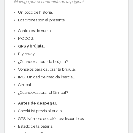
(Navega por el contenido de la página)
Un poco de historia.
Los drones son el presente.
Controles de vuelo.
MODO 2.
GPS y brújula.
Fly Away.
¿Cuando calibrar la brújula?
Consejos para calibrar la brújula.
IMU. Unidad de medida inercial.
Gimbal.
¿Cuando calibrar el Gimbal?
Antes de despegar.
CheckList previa al vuelo.
GPS. Número de satélites disponibles.
Estado de la batería.