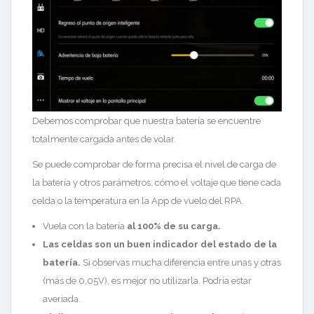
Debemos comprobar que nuestra batería se encuentre
totalmente cargada antes de volar.
Se puede comprobar de forma precisa el nivel de carga de
la batería y otros parámetros, cómo el voltaje que tiene cada
celda o la temperatura en la App de vuelo del RPA.
Vuela con la batería
al 100% de su carga.
Las celdas son un buen indicador del estado de la
batería.
Si observas mucha diferencia entre unas y otras
(más de 0,05V), es mejor no utilizarla.
Podría estar
averiada.