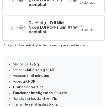
3 con DJI RC (con
749
€
existencias
pantalla)
DJI Mini 3 – DJI Mini
Sin
3 con DJI RC-N1 (sin
579
€
existencias
pantalla)
Este producto no está disponible porque no quedan existencias.
Menos de
249 g.
Sensor
CMOS 1/ 1.3
12 MP.
Autonomía
38 minutos.
Vídeo
4K HDR.
Grabación vertical.
Funciones inteligentes
de vuelo.
Resiste vientos de
38 km/h.
Transmite señal hasta
10 km.