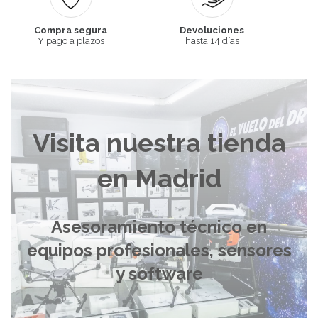
Compra segura
Devoluciones
Y pago a plazos
hasta 14 días
Visita nuestra tienda
en Madrid
Asesoramiento técnico en
equipos profesionales, sensores
y software