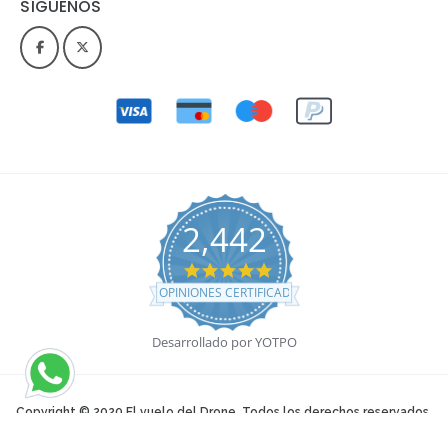
SÍGUENOS
2,442
4.9 star rating
OPINIONES CERTIFICADAS
Desarrollado por YOTPO
Copyright © 2020 El vuelo del Drone. Todos los derechos reservados.
Términos y condiciones
.
Política de privacidad
.