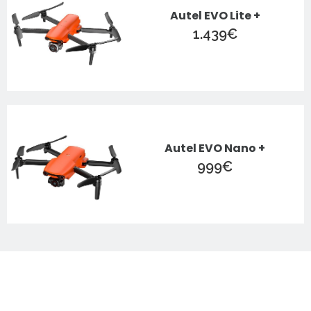
Autel EVO Lite +
1.439
€
Autel EVO Nano +
999
€