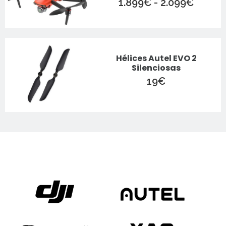
Rango
1.899
€
-
2.099
€
de
precio
desde
1.899
Hélices Autel EVO 2
hasta
Silenciosas
2.099
19
€