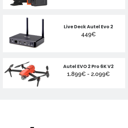
Live Deck Autel Evo 2
449
€
Autel EVO 2 Pro 6K V2
Rango
1.899
€
-
2.099
€
de
precio
desde
1.899
hasta
2.099