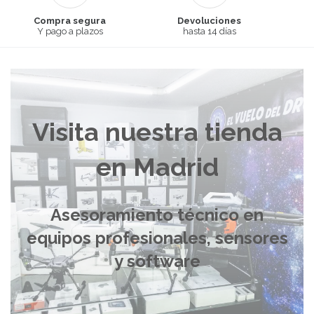
Compra segura
Devoluciones
Y pago a plazos
hasta 14 días
Visita nuestra tienda
en Madrid
Asesoramiento técnico en
equipos profesionales, sensores
y software