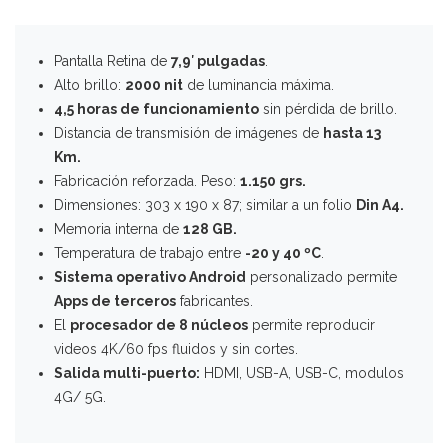
Pantalla Retina de
7,9′ pulgadas
.
Alto brillo:
2000 nit
de luminancia máxima.
4,5 horas de funcionamiento
sin pérdida de brillo.
Distancia de transmisión de imágenes de
hasta 13
Km.
Fabricación reforzada. Peso:
1.150 grs.
Dimensiones: 303 x 190 x 87; similar a un folio
Din A4.
Memoria interna de
128 GB.
Temperatura de trabajo entre
-20 y 40 ºC
.
Sistema operativo Android
personalizado permite
Apps de terceros
fabricantes.
El
procesador de 8 núcleos
permite reproducir
videos 4K/60 fps fluidos y sin cortes.
Salida multi-puerto:
HDMI, USB-A, USB-C, modulos
4G/ 5G.