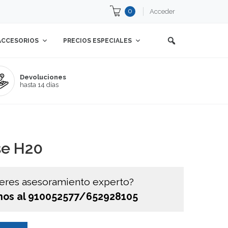
0
Acceder
ACCESORIOS
PRECIOS ESPECIALES
Devoluciones
hasta 14 días
se H20
eres asesoramiento experto?
os al 910052577/652928105