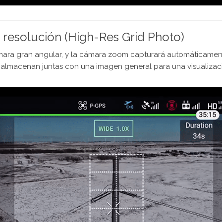
a resolución (High-Res Grid Photo)
cámara gran angular, y la cámara zoom capturará automáticame
e almacenan juntas con una imagen general para una visualizac