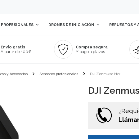
 PROFESIONALES
DRONES DE INICIACIÓN
REPUESTOS Y 
Envío gratis
Compra segura
A partir de 100€
Y pago a plazos
tos y Accesorios
Sensores profesionales
DJI Zenmuse H20
DJI Zenmu
¿Requi
Lláman