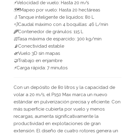
⚡
Velocidad de vuelo: Hasta 20 m/s
🗺️
Mapeo por vuelo: Hasta 20 hectáreas
💧
Tanque inteligente de líquidos: 80 L
💨
Caudal máximo con 4 boquillas: 46 L/min
🌾
Contenedor de gránulos: 115 L
⚖️
Tasa máxima de esparcido: 300 kg/min
📡
Conectividad estable
🛫
Vuelo 3D sin mapas
🤝
Trabajo en enjambre
⚡
Carga rápida: 7 minutos
Con un depósito de 80 litros y la capacidad de
volar a 20 m/s, el P150 Max marca un nuevo
estándar en pulverización precisa y eficiente. Con
más superficie cubierta por vuelo y menos
recargas, aumenta significativamente la
productividad en explotaciones de gran
extensión. El diseño de cuatro rotores genera un