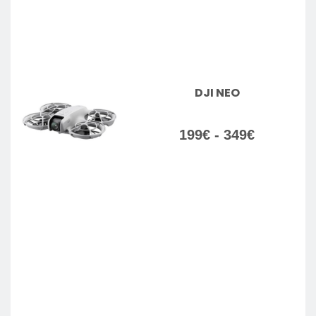
DJI NEO
Rango
199
€
-
349
€
de
precios:
desde
199€
hasta
349€