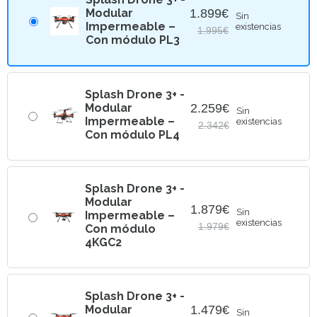
1.764€.
1.590€.
Modular
1.899
€
Sin
Impermeable –
existencias
1.995
€
Con módulo PL3
El
El
precio
precio
original
actual
era:
es:
Splash Drone 3+ -
1.995€.
1.899€.
Modular
2.259
€
Sin
Impermeable –
existencias
2.342
€
Con módulo PL4
El
El
precio
precio
original
actual
era:
es:
Splash Drone 3+ -
2.342€.
2.259€.
Modular
1.879
€
Sin
Impermeable –
existencias
1.979
€
Con módulo
El
El
4KGC2
precio
precio
original
actual
era:
es:
Splash Drone 3+ -
1.979€.
1.879€.
Modular
1.479
€
Sin