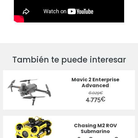
También te puede interesar
Mavic 2 Enterprise
Advanced
El
El
6.029
€
4.775
€
precio
precio
original
actual
era:
es:
6.029€.
4.775€.
Chasing M2 ROV
Submarino