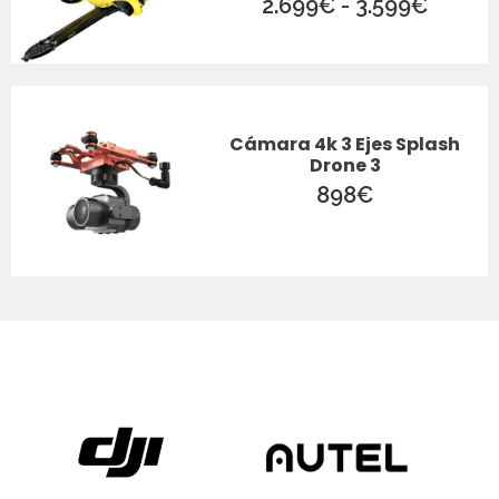
Rango
2.699
€
-
3.599
€
de
precio
desde
2.699
hasta
Cámara 4k 3 Ejes Splash
3.599
Drone 3
898
€