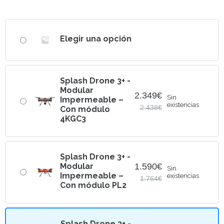
Elegir una opción
Splash Drone 3+ -
Modular
2.349
€
Sin
Impermeable –
existencias
2.438
€
Con módulo
El
El
4KGC3
precio
precio
original
actual
era:
es:
Splash Drone 3+ -
2.438€.
2.349€.
Modular
1.590
€
Sin
Impermeable –
existencias
1.764
€
Con módulo PL2
El
El
precio
precio
original
actual
era:
es:
Splash Drone 3+ -