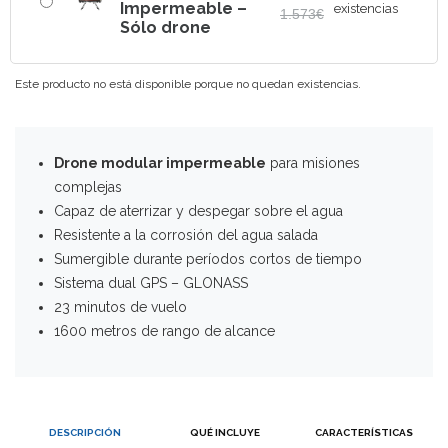
Impermeable –
existencias
1.573
€
Sólo drone
El
El
precio
precio
original
actual
Este producto no está disponible porque no quedan existencias.
era:
es:
1.573€.
1.479€.
Drone modular impermeable
para misiones
complejas
Capaz de aterrizar y despegar sobre el agua
Resistente a la corrosión del agua salada
Sumergible durante períodos cortos de tiempo
Sistema dual GPS – GLONASS
23 minutos de vuelo
1600 metros de rango de alcance
DESCRIPCIÓN
QUÉ INCLUYE
CARACTERÍSTICAS